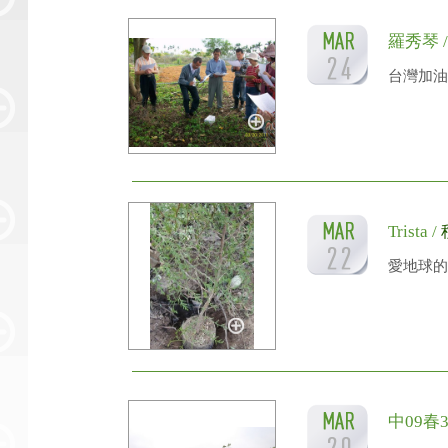
羅秀琴 
台灣加油!
Trista /
愛地球的
中09春3