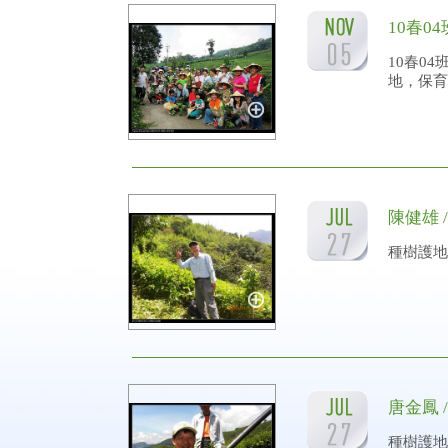
10春04
10春0
地，保育
陳健雄 
種樹護地
唐金鳳 
種樹護地