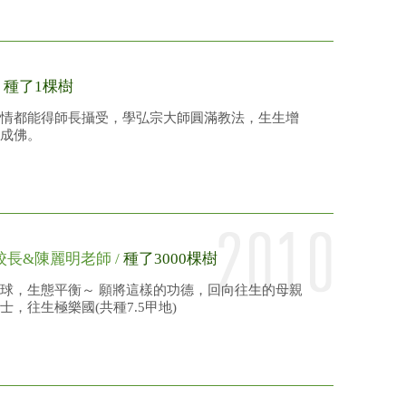
/
種了1棵樹
情都能得師長攝受，學弘宗大師圓滿教法，生生增
成佛。
校長&陳麗明老師 /
種了3000棵樹
球，生態平衡～ 願將這樣的功德，回向往生的母親
士，往生極樂國(共種7.5甲地)