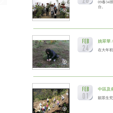
09春3
台。
姚翠華 
在大年初
中區及南
願眾生究