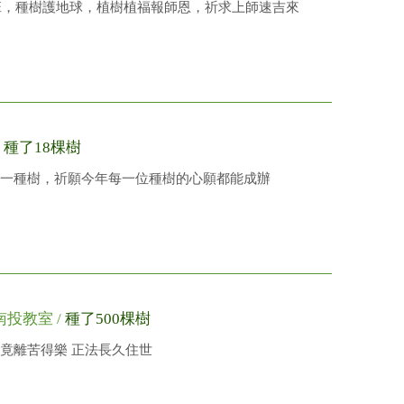
4班，種樹護地球，植樹植福報師恩，祈求上師速吉來
/
種了18棵樹
一種樹，祈願今年每一位種樹的心願都能成辦
投教室 /
種了500棵樹
竟離苦得樂 正法長久住世