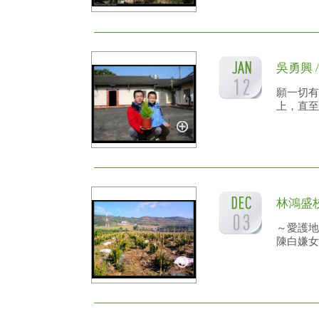
吳勇興 
願一切有
上，直至
林鴻盛
～愛護地
陳白嫌女