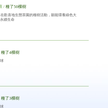
班 /
種了50棵樹
4班在歡喜地生態茶園的種樹活動，願能環養綠色大
永續生命
/
種了4棵樹
球
/
種了3棵樹
球