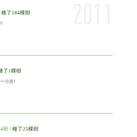
/
種了184棵樹
!
種了1棵樹
一小步!
4班 /
種了25棵樹