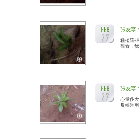
張友寧 
種植這些
觀看，我
張友寧 
心量多大
反轉道用