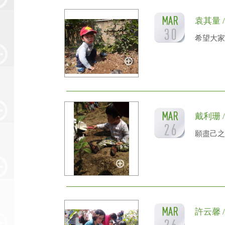
袁其量 
希望大家
戴利珊 
願盡己之
許云馨 