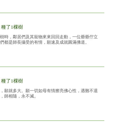
/
種了1棵樹
樹時，鄰居們及其寵物來來回回走動，一位爺爺佇立
們都是師長攝受的有情，願速及成就圓滿佛道。
/
種了1棵樹
，願就多大。願一切如母有情擦亮佛心性，遇難不退
，師相隨，永不滅。