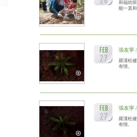
和福幼班
能一直和
張友寧 
羅漢松健
有情。
張友寧 
羅漢松健
有情。