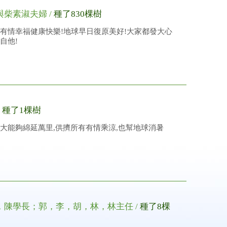
與柴素淑夫婦 /
種了830棵樹
有情幸福健康快樂!地球早日復原美好!大家都發大心
自他!
/
種了1棵樹
大能夠綿延萬里,供擠所有有情乘涼,也幫地球消暑
，陳學長；郭，李，胡，林，林主任 /
種了8棵