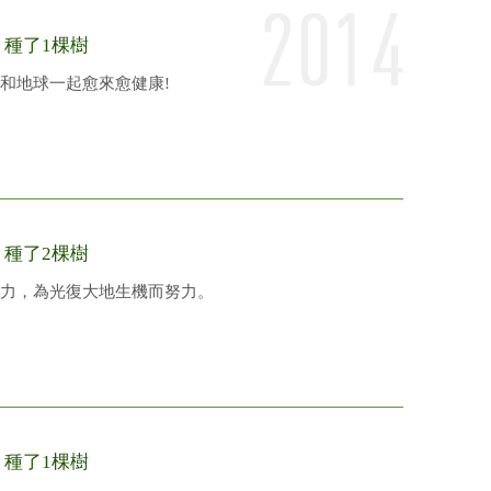
/
種了1棵樹
和地球一起愈來愈健康!
/
種了2棵樹
力，為光復大地生機而努力。
/
種了1棵樹