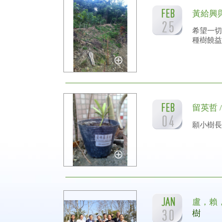
黃給興
希望一切
種樹饒益
留英哲 
願小樹長
盧，賴
樹