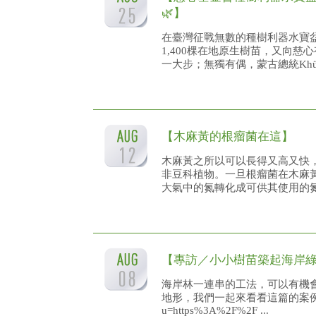
🌿】
在臺灣征戰無數的種樹利器水寶盆，
1,400棵在地原生樹苗，又向
一大步；無獨有偶，蒙古總統Khürel
【木麻黃的根瘤菌在這】
木麻黃之所以可以長得又高又快
非豆科植物。一旦根瘤菌在木麻
大氣中的氮轉化成可供其使用的氮化
【專訪／小小樹苗築起海岸
海岸林一連串的工法，可以有機
地形，我們一起來看看這篇的案例報導！http
u=https%3A%2F%2F ...