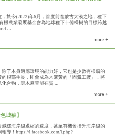
於今(2022)年6月，首度前進蒙古大漠之地，種下
慈心有機農業發展基金會為地球種下十億棵樹的目標跨越
 ...
more +
，除了本身適應環境的能力好，它也是少數有根瘤的
黃的根部生長，即會成為木麻黃的「固氮工廠」，將
合物，讓木麻黃能在貧 ...
more +
綠色城牆】
會減緩海岸線退縮的速度，甚至有機會抬升海岸線的
s://l.facebook.com/l.php?