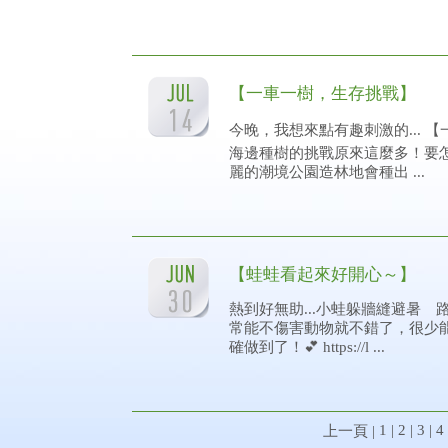
【一車一樹，生存挑戰】
今晚，我想來點有趣刺激的... 【一
海邊種樹的挑戰原來這麼多！要
麗的潮境公園造林地會種出 ...
【蛙蛙看起來好開心～】
熱到好無助...小蛙躲牆縫避暑
常能不傷害動物就不錯了，很少
確做到了！💕 https://l ...
1
|
2
|
3
|
4
上一頁
|