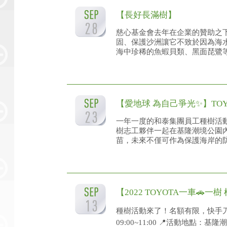
【長好長滿樹】
慈心基金會去年在企業的贊助之
固、保護沙洲讓它不致於因為海
海中珍稀的魚蝦貝類、黑面琵鷺等物
【愛地球 為自己爭光✨】TOYOT
一年一度的和泰集團員工種樹活動
樹志工夥伴一起在基隆潮境公園內
苗，未來不僅可作為保護海岸的防風
【2022 TOYOTA一車🚗一
種樹活動來了！名額有限，快手刀報名報
09:00~11:00 📍活動地點