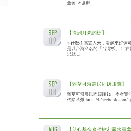
金會 📌協辦 ...
【撞到月亮的樹】
✨什麼樹高聳入天，看起來好像可
是以台灣命名的「台灣杉」！ 在魯凱族語中叫
思就 ...
【雜草可幫農民固碳賺錢】
雜草可幫農民固碳賺錢！學者實
代除草劑 https://l.facebook.com/l
【慈心基金會種樹利器水寶