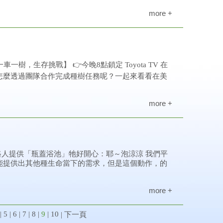
more +
車一樹，生存挑戰】 👉今晚8點鎖定 Toyota TV 在
怎麼透過團隊合作完成種樹任務呢？一起來看看在美
more +
 路人提供「瓶蓋浴池」牠好開心：耶～泡涼涼 我們平
能提供出其他種生命當下的需求，但是這個動作，的
more +
|
5
|
6
|
7
|
8
|
9
|
10
|
下一頁