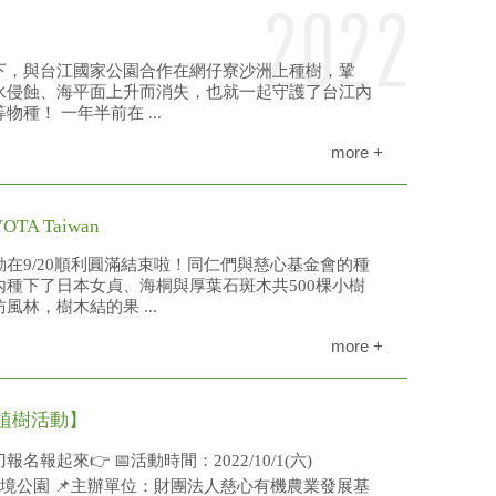
下，與台江國家公園合作在網仔寮沙洲上種樹，鞏
水侵蝕、海平面上升而消失，也就一起守護了台江內
種！ 一年半前在 ...
more +
A Taiwan
在9/20順利圓滿結束啦！同仁們與慈心基金會的種
種下了日本女貞、海桐與厚葉石斑木共500棵小樹
林，樹木結的果 ...
more +
樹 植樹活動】
起來👉 📅活動時間：2022/10/1(六)
：基隆潮境公園 📌主辦單位：財團法人慈心有機農業發展基