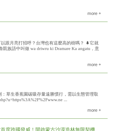
more +
以跟月亮打招呼？台灣也有這麼高的樹嗎？ 🌲它就
做 wa driwru ki Dramare Ka angatu，意
more +
測：草生香蕉園碳吸存量遠勝慣行，需以生態管理取
.php?u=https%3A%2F%2Fwww.ne ...
more +
盆首度跨國發威！開啟蒙古沙漠造林無限契機